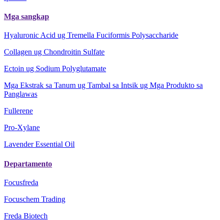
Mga sangkap
Hyaluronic Acid ug Tremella Fuciformis Polysaccharide
Collagen ug Chondroitin Sulfate
Ectoin ug Sodium Polyglutamate
Mga Ekstrak sa Tanum ug Tambal sa Intsik ug Mga Produkto sa
Panglawas
Fullerene
Pro-Xylane
Lavender Essential Oil
Departamento
Focusfreda
Focuschem Trading
Freda Biotech