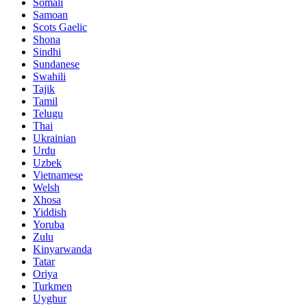
Somali
Samoan
Scots Gaelic
Shona
Sindhi
Sundanese
Swahili
Tajik
Tamil
Telugu
Thai
Ukrainian
Urdu
Uzbek
Vietnamese
Welsh
Xhosa
Yiddish
Yoruba
Zulu
Kinyarwanda
Tatar
Oriya
Turkmen
Uyghur