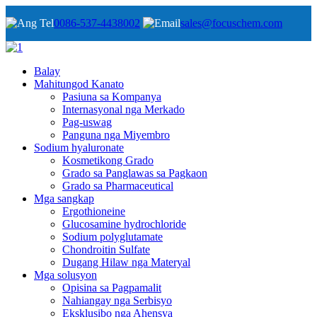
0086-537-4438002
sales@focuschem.com
Balay
Mahitungod Kanato
Pasiuna sa Kompanya
Internasyonal nga Merkado
Pag-uswag
Panguna nga Miyembro
Sodium hyaluronate
Kosmetikong Grado
Grado sa Panglawas sa Pagkaon
Grado sa Pharmaceutical
Mga sangkap
Ergothioneine
Glucosamine hydrochloride
Sodium polyglutamate
Chondroitin Sulfate
Dugang Hilaw nga Materyal
Mga solusyon
Opisina sa Pagpamalit
Nahiangay nga Serbisyo
Eksklusibo nga Ahensya