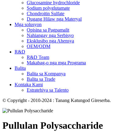
Glucosamine hydrochloride
Sodium polyglutamate
Chondroitin Sulfate
Dugang Hilaw nga Materyal
Mga solusyon
Opisina sa Pagpamalit
Nahiangay nga Serbisyo
Eksklusibo nga Ahensya
OEM/ODM
R&D
R&D Team
Makabag-o nga mga Programa
Balita
Balita sa Kompanya
Balita sa Trade
Kontaka Kami
Estratehiya sa Talento
© Copyright - 2010-2024 : Tanang Katungod Gireserba.
Pullulan Polysaccharide