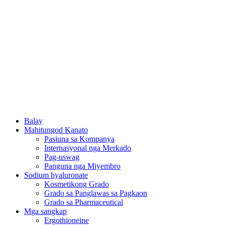
Balay
Mahitungod Kanato
Pasiuna sa Kompanya
Internasyonal nga Merkado
Pag-uswag
Panguna nga Miyembro
Sodium hyaluronate
Kosmetikong Grado
Grado sa Panglawas sa Pagkaon
Grado sa Pharmaceutical
Mga sangkap
Ergothioneine