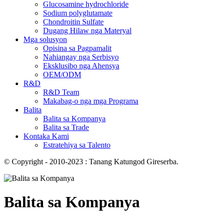
Glucosamine hydrochloride
Sodium polyglutamate
Chondroitin Sulfate
Dugang Hilaw nga Materyal
Mga solusyon
Opisina sa Pagpamalit
Nahiangay nga Serbisyo
Eksklusibo nga Ahensya
OEM/ODM
R&D
R&D Team
Makabag-o nga mga Programa
Balita
Balita sa Kompanya
Balita sa Trade
Kontaka Kami
Estratehiya sa Talento
© Copyright - 2010-2023 : Tanang Katungod Gireserba.
Balita sa Kompanya