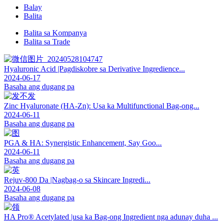
Balay
Balita
Balita sa Kompanya
Balita sa Trade
Hyaluronic Acid |Pagdiskobre sa Derivative Ingredience...
2024-06-17
Basaha ang dugang pa
Zinc Hyaluronate (HA-Zn): Usa ka Multifunctional Bag-ong...
2024-06-11
Basaha ang dugang pa
PGA & HA: Synergistic Enhancement, Say Goo...
2024-06-11
Basaha ang dugang pa
Rejuv-800 Da |Nagbag-o sa Skincare Ingredi...
2024-06-08
Basaha ang dugang pa
HA Pro® Acetylated |usa ka Bag-ong Ingredient nga adunay duha ...