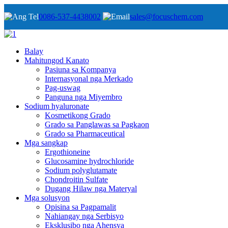
0086-537-4438002
sales@focuschem.com
Balay
Mahitungod Kanato
Pasiuna sa Kompanya
Internasyonal nga Merkado
Pag-uswag
Panguna nga Miyembro
Sodium hyaluronate
Kosmetikong Grado
Grado sa Panglawas sa Pagkaon
Grado sa Pharmaceutical
Mga sangkap
Ergothioneine
Glucosamine hydrochloride
Sodium polyglutamate
Chondroitin Sulfate
Dugang Hilaw nga Materyal
Mga solusyon
Opisina sa Pagpamalit
Nahiangay nga Serbisyo
Eksklusibo nga Ahensya