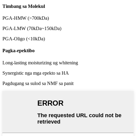
Timbang sa Molekul
PGA-HMW (>700kDa)
PGA-LMW (70kDa~150kDa)
PGA-Oligo (<10kDa)
Pagka-epektibo
Long-lasting moisturizing ug whitening
Synergistic nga mga epekto sa HA
Pagdugang sa sulod sa NMF sa panit