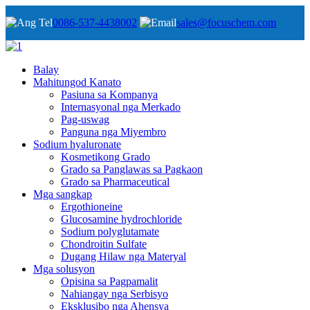
0086-537-4438002
sales@focuschem.com
Balay
Mahitungod Kanato
Pasiuna sa Kompanya
Internasyonal nga Merkado
Pag-uswag
Panguna nga Miyembro
Sodium hyaluronate
Kosmetikong Grado
Grado sa Panglawas sa Pagkaon
Grado sa Pharmaceutical
Mga sangkap
Ergothioneine
Glucosamine hydrochloride
Sodium polyglutamate
Chondroitin Sulfate
Dugang Hilaw nga Materyal
Mga solusyon
Opisina sa Pagpamalit
Nahiangay nga Serbisyo
Eksklusibo nga Ahensya