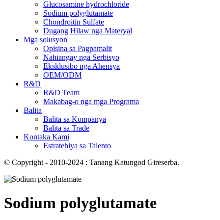
Glucosamine hydrochloride
Sodium polyglutamate
Chondroitin Sulfate
Dugang Hilaw nga Materyal
Mga solusyon
Opisina sa Pagpamalit
Nahiangay nga Serbisyo
Eksklusibo nga Ahensya
OEM/ODM
R&D
R&D Team
Makabag-o nga mga Programa
Balita
Balita sa Kompanya
Balita sa Trade
Kontaka Kami
Estratehiya sa Talento
© Copyright - 2010-2024 : Tanang Katungod Gireserba.
Sodium polyglutamate