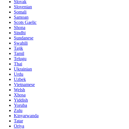
Slovak
Slovenian
Somali
Samoan
Scots Gaelic
Shona
Sindhi
Sundanese
Swahili
Tajik
Tamil
Telugu
Thai
Ukrainian
Urdu
Uzbek
Vietnamese
Welsh
Xhosa
Yiddish
Yoruba
Zulu
Kinyarwanda
Tatar
Oriya