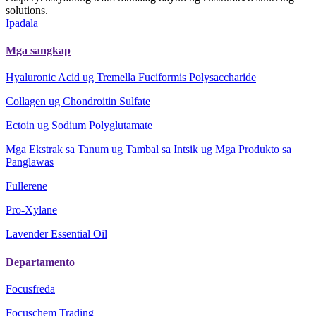
solutions.
Ipadala
Mga sangkap
Hyaluronic Acid ug Tremella Fuciformis Polysaccharide
Collagen ug Chondroitin Sulfate
Ectoin ug Sodium Polyglutamate
Mga Ekstrak sa Tanum ug Tambal sa Intsik ug Mga Produkto sa
Panglawas
Fullerene
Pro-Xylane
Lavender Essential Oil
Departamento
Focusfreda
Focuschem Trading