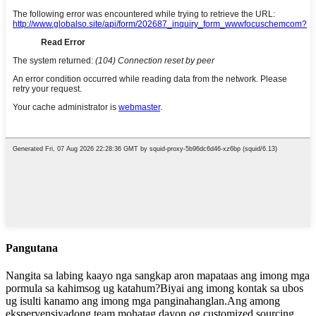
Pangutana
Nangita sa labing kaayo nga sangkap aron mapataas ang imong mga
pormula sa kahimsog ug katahum?Biyai ang imong kontak sa ubos
ug isulti kanamo ang imong mga panginahanglan.Ang among
eksperyensiyadong team mohatag dayon og customized sourcing