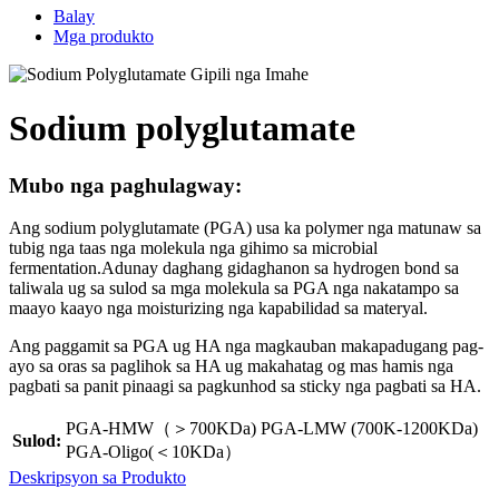
Balay
Mga produkto
Sodium polyglutamate
Mubo nga paghulagway:
Ang sodium polyglutamate (PGA) usa ka polymer nga matunaw sa
tubig nga taas nga molekula nga gihimo sa microbial
fermentation.Adunay daghang gidaghanon sa hydrogen bond sa
taliwala ug sa sulod sa mga molekula sa PGA nga nakatampo sa
maayo kaayo nga moisturizing nga kapabilidad sa materyal.
Ang paggamit sa PGA ug HA nga magkauban makapadugang pag-
ayo sa oras sa paglihok sa HA ug makahatag og mas hamis nga
pagbati sa panit pinaagi sa pagkunhod sa sticky nga pagbati sa HA.
PGA-HMW（＞700KDa) PGA-LMW (700K-1200KDa)
Sulod:
PGA-Oligo(＜10KDa）
Deskripsyon sa Produkto