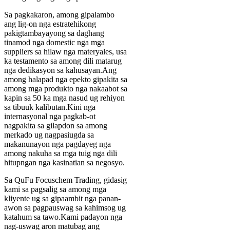
Sa pagkakaron, among gipalambo
ang lig-on nga estratehikong
pakigtambayayong sa daghang
tinamod nga domestic nga mga
suppliers sa hilaw nga materyales, usa
ka testamento sa among dili matarug
nga dedikasyon sa kahusayan.Ang
among halapad nga epekto gipakita sa
among mga produkto nga nakaabot sa
kapin sa 50 ka mga nasud ug rehiyon
sa tibuuk kalibutan.Kini nga
internasyonal nga pagkab-ot
nagpakita sa gilapdon sa among
merkado ug nagpasiugda sa
makanunayon nga pagdayeg nga
among nakuha sa mga tuig nga dili
hitupngan nga kasinatian sa negosyo.
Sa QuFu Focuschem Trading, gidasig
kami sa pagsalig sa among mga
kliyente ug sa gipaambit nga panan-
awon sa pagpauswag sa kahimsog ug
katahum sa tawo.Kami padayon nga
nag-uswag aron matubag ang