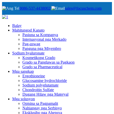
0086-537-4438002
sales@focuschem.com
Balay
Mahitungod Kanato
Pasiuna sa Kompanya
Internasyonal nga Merkado
Pag-uswag
Panguna nga Miyembro
Sodium hyaluronate
Kosmetikong Grado
Grado sa Panglawas sa Pagkaon
Grado sa Pharmaceutical
Mga sangkap
Ergothioneine
Glucosamine hydrochloride
Sodium polyglutamate
Chondroitin Sulfate
Dugang Hilaw nga Materyal
Mga solusyon
Opisina sa Pagpamalit
Nahiangay nga Serbisyo
Eksklusibo nga Ahensya