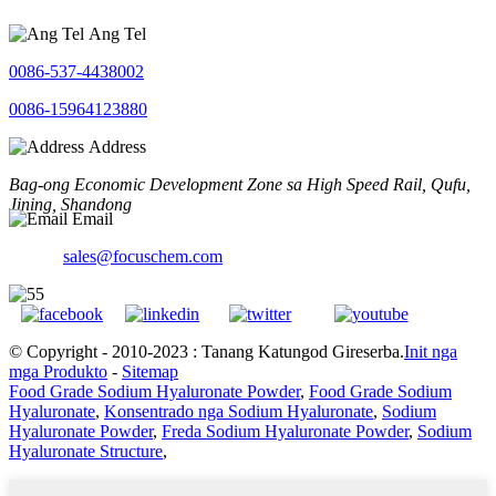
Ang Tel
0086-537-4438002
0086-15964123880
Address
Bag-ong Economic Development Zone sa High Speed ​​​​Rail, Qufu,
Jining, Shandong
Email
sales@focuschem.com
© Copyright - 2010-2023 : Tanang Katungod Gireserba.
Init nga
mga Produkto
-
Sitemap
Food Grade Sodium Hyaluronate Powder
,
Food Grade Sodium
Hyaluronate
,
Konsentrado nga Sodium Hyaluronate
,
Sodium
Hyaluronate Powder
,
Freda Sodium Hyaluronate Powder
,
Sodium
Hyaluronate Structure
,