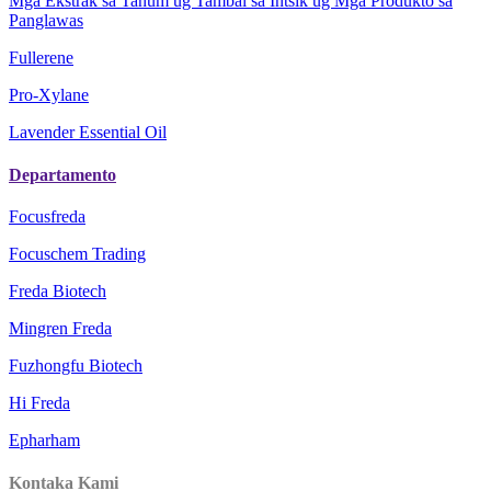
Mga Ekstrak sa Tanum ug Tambal sa Intsik ug Mga Produkto sa
Panglawas
Fullerene
Pro-Xylane
Lavender Essential Oil
Departamento
Focusfreda
Focuschem Trading
Freda Biotech
Mingren Freda
Fuzhongfu Biotech
Hi Freda
Epharham
Kontaka Kami