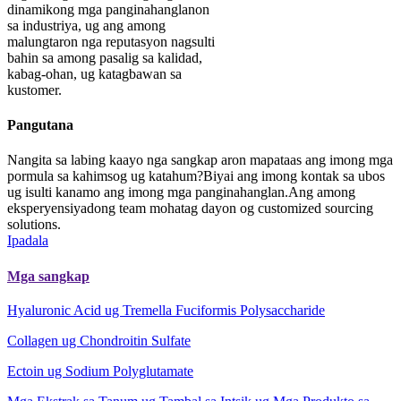
dinamikong mga panginahanglanon
sa industriya, ug ang among
malungtaron nga reputasyon nagsulti
bahin sa among pasalig sa kalidad,
kabag-ohan, ug katagbawan sa
kustomer.
Pangutana
Nangita sa labing kaayo nga sangkap aron mapataas ang imong mga
pormula sa kahimsog ug katahum?Biyai ang imong kontak sa ubos
ug isulti kanamo ang imong mga panginahanglan.Ang among
eksperyensiyadong team mohatag dayon og customized sourcing
solutions.
Ipadala
Mga sangkap
Hyaluronic Acid ug Tremella Fuciformis Polysaccharide
Collagen ug Chondroitin Sulfate
Ectoin ug Sodium Polyglutamate