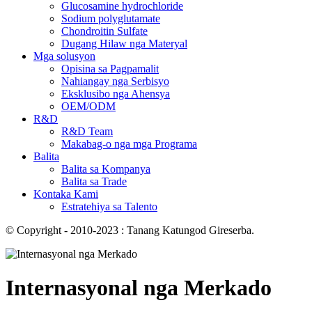
Glucosamine hydrochloride
Sodium polyglutamate
Chondroitin Sulfate
Dugang Hilaw nga Materyal
Mga solusyon
Opisina sa Pagpamalit
Nahiangay nga Serbisyo
Eksklusibo nga Ahensya
OEM/ODM
R&D
R&D Team
Makabag-o nga mga Programa
Balita
Balita sa Kompanya
Balita sa Trade
Kontaka Kami
Estratehiya sa Talento
© Copyright - 2010-2023 : Tanang Katungod Gireserba.
Internasyonal nga Merkado