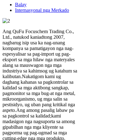
Balay
Internasyonal nga Merkado
Ang QuFu Focuschem Trading Co.,
Ltd., natukod kaniadtong 2007,
nagbarug isip usa ka nag-unang
kompanya sa pamatigayon nga nag-
espesyalisar sa pag-import ug pag-
eksport sa mga hilaw nga materyales
alang sa mauswagon nga mga
industriya sa kahimsog ug katahum sa
kalibutan.Nakatigom kami ug
daghang kahanas sa pagkontrolar sa
kalidad sa mga aktibong sangkap,
pagmonitor sa mga bug-at nga metal,
mikroorganismo, ug mga salin sa
pestisidyo, ug uban pang kritikal nga
aspeto.Ang among pasalig labaw pa
sa pagkontrol sa kalidad;kami
madasigon nga nagsuporta sa among
gipabilhan nga mga kliyente sa
pagporma ug pag-ugmad sa mga
cutting-edge nga mga produkto.