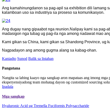
Ang kamahinungdanon sa pag-apil sa exhibition dili lamang
kalamboan uso sa industriya sa proseso sa komunikasyon.
Ang dugay nang gipaabot nga reunion.Nalipay kami sa pag-abia
madasigon nga tubag ug pag-ila nga among nadawat mao an
Kami gikan sa China, kami gikan sa Shandong Province, ug k
Nagpadayon ang among gugma alang sa kabag-ohan.
Kaniadto
Sunod
Balik sa listahan
Pangutana
Nangita sa labing kaayo nga sangkap aron mapataas ang imong mga
eksperyensiyadong team mohatag dayon og customized sourcing solut
Ipadala
Mga sangkap
Hyaluronic Acid ug Tremella Fuciformis Polysaccharide