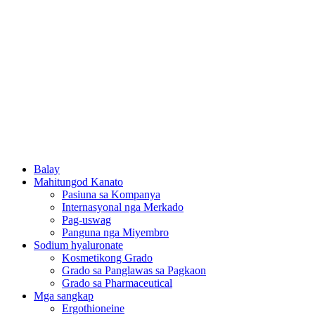
Balay
Mahitungod Kanato
Pasiuna sa Kompanya
Internasyonal nga Merkado
Pag-uswag
Panguna nga Miyembro
Sodium hyaluronate
Kosmetikong Grado
Grado sa Panglawas sa Pagkaon
Grado sa Pharmaceutical
Mga sangkap
Ergothioneine