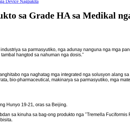
nga Device Nagpakita
ukto sa Grade HA sa Medikal ng
 industriya sa parmasyutiko, nga adunay nanguna nga mga pa
a tambal hangtod sa nahuman nga dosis."
panghitabo nga naghatag mga integrated nga solusyon alang sa
rata, bio-pharmaceutical, makinarya sa parmasyutiko, mga mate
ng Hunyo 19-21, oras sa Beijing.
nubdan sa kinuha sa bag-ong produkto nga "Tremella Fuciform
bisita.