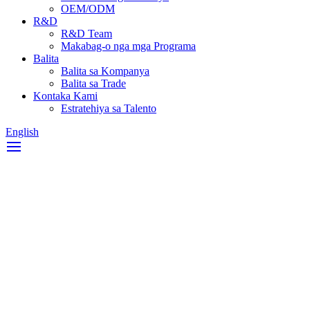
OEM/ODM
R&D
R&D Team
Makabag-o nga mga Programa
Balita
Balita sa Kompanya
Balita sa Trade
Kontaka Kami
Estratehiya sa Talento
English