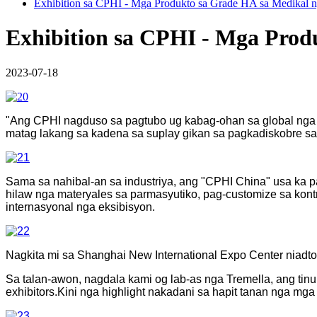
Exhibition sa CPHI - Mga Produkto sa Grade HA sa Medikal 
Exhibition sa CPHI - Mga Prod
2023-07-18
"Ang CPHI nagduso sa pagtubo ug kabag-ohan sa global nga
matag lakang sa kadena sa suplay gikan sa pagkadiskobre s
Sama sa nahibal-an sa industriya, ang "CPHI China" usa ka 
hilaw nga materyales sa parmasyutiko, pag-customize sa kont
internasyonal nga eksibisyon.
Nagkita mi sa Shanghai New International Expo Center niadto
Sa talan-awon, nagdala kami og lab-as nga Tremella, ang ti
exhibitors.Kini nga highlight nakadani sa hapit tanan nga mga 