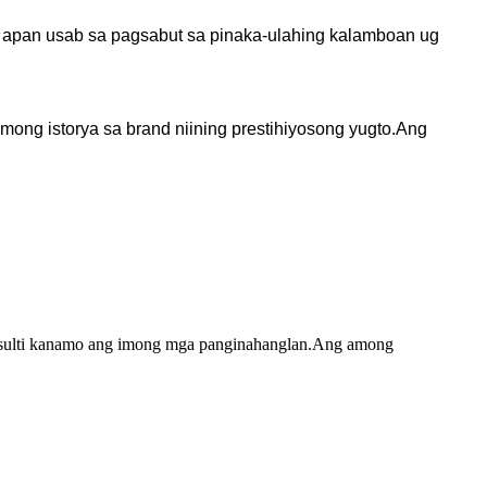
 apan usab sa pagsabut sa pinaka-ulahing kalamboan ug
mong istorya sa brand niining prestihiyosong yugto.Ang
 isulti kanamo ang imong mga panginahanglan.Ang among