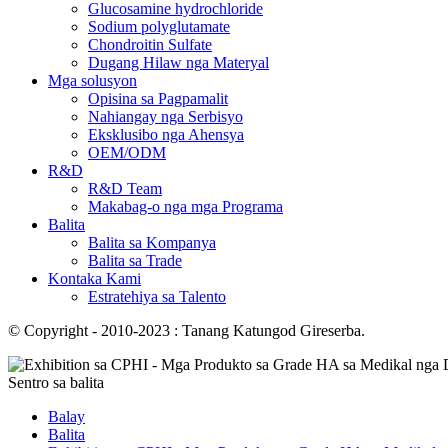
Glucosamine hydrochloride
Sodium polyglutamate
Chondroitin Sulfate
Dugang Hilaw nga Materyal
Mga solusyon
Opisina sa Pagpamalit
Nahiangay nga Serbisyo
Eksklusibo nga Ahensya
OEM/ODM
R&D
R&D Team
Makabag-o nga mga Programa
Balita
Balita sa Kompanya
Balita sa Trade
Kontaka Kami
Estratehiya sa Talento
© Copyright - 2010-2023 : Tanang Katungod Gireserba.
Sentro sa balita
Balay
Balita