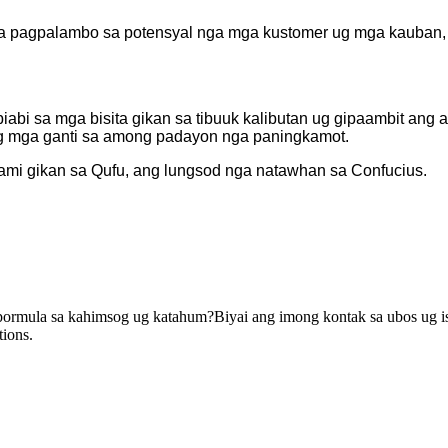
 sa pagpalambo sa potensyal nga mga kustomer ug mga kauban,
bi sa mga bisita gikan sa tibuuk kalibutan ug gipaambit ang a
g mga ganti sa among padayon nga paningkamot.
ami gikan sa Qufu, ang lungsod nga natawhan sa Confucius.
 pormula sa kahimsog ug katahum?Biyai ang imong kontak sa ubos ug
ions.