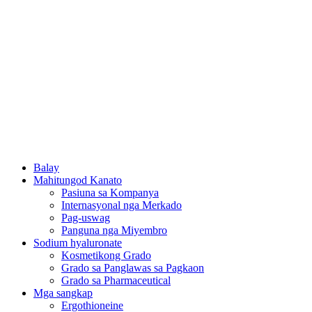
Balay
Mahitungod Kanato
Pasiuna sa Kompanya
Internasyonal nga Merkado
Pag-uswag
Panguna nga Miyembro
Sodium hyaluronate
Kosmetikong Grado
Grado sa Panglawas sa Pagkaon
Grado sa Pharmaceutical
Mga sangkap
Ergothioneine