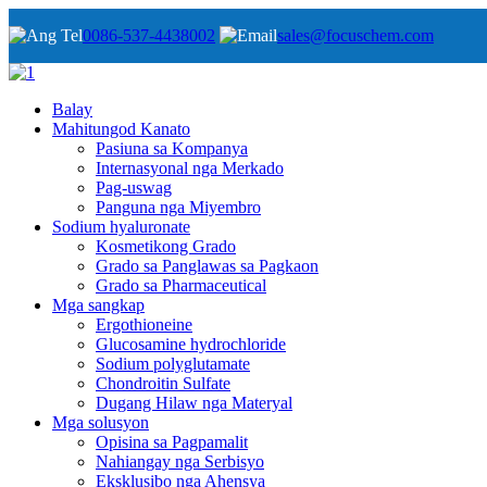
0086-537-4438002
sales@focuschem.com
Balay
Mahitungod Kanato
Pasiuna sa Kompanya
Internasyonal nga Merkado
Pag-uswag
Panguna nga Miyembro
Sodium hyaluronate
Kosmetikong Grado
Grado sa Panglawas sa Pagkaon
Grado sa Pharmaceutical
Mga sangkap
Ergothioneine
Glucosamine hydrochloride
Sodium polyglutamate
Chondroitin Sulfate
Dugang Hilaw nga Materyal
Mga solusyon
Opisina sa Pagpamalit
Nahiangay nga Serbisyo
Eksklusibo nga Ahensya