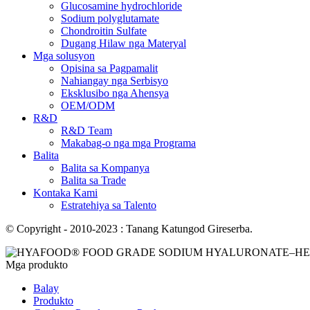
Glucosamine hydrochloride
Sodium polyglutamate
Chondroitin Sulfate
Dugang Hilaw nga Materyal
Mga solusyon
Opisina sa Pagpamalit
Nahiangay nga Serbisyo
Eksklusibo nga Ahensya
OEM/ODM
R&D
R&D Team
Makabag-o nga mga Programa
Balita
Balita sa Kompanya
Balita sa Trade
Kontaka Kami
Estratehiya sa Talento
© Copyright - 2010-2023 : Tanang Katungod Gireserba.
Mga produkto
Balay
Produkto