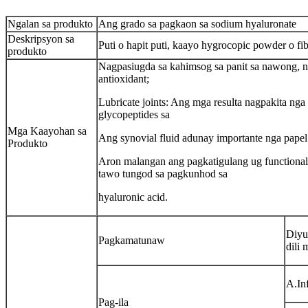
Ngalan sa produkto
Ang grado sa pagkaon sa sodium hyaluronate
Deskripsyon sa
Puti o hapit puti, kaayo hygrocopic powder o fi
produkto
Nagpasiugda sa kahimsog sa panit sa nawong, 
antioxidant;
Lubricate joints: Ang mga resulta nagpakita nga
glycopeptides sa
Mga Kaayohan sa
Ang synovial fluid adunay importante nga papel 
Produkto
Aron malangan ang pagkatigulang ug functional
tawo tungod sa pagkunhod sa
hyaluronic acid.
Diyu
Pagkamatunaw
dili
A.In
Pag-ila