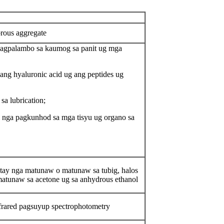
brous aggregate
nagpalambo sa kaumog sa panit ug mga
 ang hyaluronic acid ug ang peptides ug
sa lubrication;
 nga pagkunhod sa mga tisyu ug organo sa
tay nga matunaw o matunaw sa tubig, halos
 matunaw sa acetone ug sa anhydrous ethanol
frared pagsuyup spectrophotometry