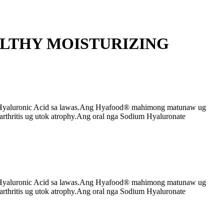
LTHY MOISTURIZING
 sa Hyaluronic Acid sa lawas.Ang Hyafood® mahimong matunaw ug
rthritis ug utok atrophy.Ang oral nga Sodium Hyaluronate
 sa Hyaluronic Acid sa lawas.Ang Hyafood® mahimong matunaw ug
rthritis ug utok atrophy.Ang oral nga Sodium Hyaluronate