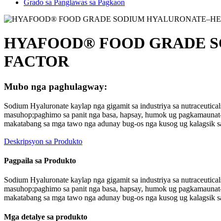
Grado sa Panglawas sa Pagkaon
HYAFOOD® FOOD GRADE S
FACTOR
Mubo nga paghulagway:
Sodium Hyaluronate kaylap nga gigamit sa industriya sa nutraceut
masuhop;paghimo sa panit nga basa, hapsay, humok ug pagkamaunat-u
makatabang sa mga tawo nga adunay bug-os nga kusog ug kalagsik s
Deskripsyon sa Produkto
Pagpaila sa Produkto
Sodium Hyaluronate kaylap nga gigamit sa industriya sa nutraceut
masuhop;paghimo sa panit nga basa, hapsay, humok ug pagkamaunat-u
makatabang sa mga tawo nga adunay bug-os nga kusog ug kalagsik s
Mga detalye sa produkto